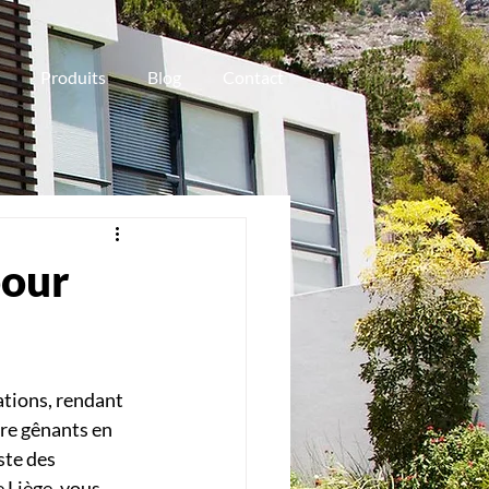
Produits
Blog
Contact
pour
ations, rendant 
re gênants en 
ste des 
 Liège, vous 