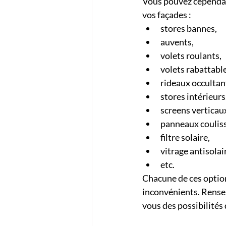
Vous pouvez cependant
vos façades :
stores bannes,
auvents,
volets roulants,
volets rabattable
rideaux occultan
stores intérieurs
screens verticau
panneaux coulis
filtre solaire,
vitrage antisolai
etc.
Chacune de ces option
inconvénients. Rensei
vous des possibilités 