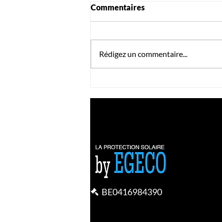
Commentaires
Rédigez un commentaire...
La technologie derrière les
pergolas bioclimatiques :
comment s'adaptent-elles à
votre environnement ?
BE0416984390