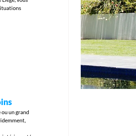
ituations 
oins
e ou un grand 
Évidemment, 