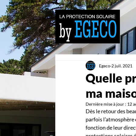
Egeco
2 juil. 2021
Quelle pr
ma maiso
Dernière mise à jour :
12 a
Dès le retour des beau
parfois l’atmosphère 
fonction de leur direc
protections solaires 