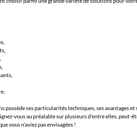
 choisir parmi une grande variété de solutions pour votre 
s, 
ts,
,
x,
sants,
re,
s possède ses particularités techniques, ses avantages et 
gnez-vous au préalable sur plusieurs d’entre elles, peut-êt
que vous n’aviez pas envisagées !