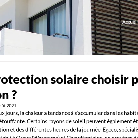
Accueil
otection solaire choisir 
n ?
oût 2021
x jours, la chaleur a tendance à s’accumuler dans les habit
étouffante. Certains rayons de soleil peuvent également êt
tion et des différentes heures de la journée. Egeco, spéciali
établi à Oreye (Waremme) et Chaudfontaine, en province de