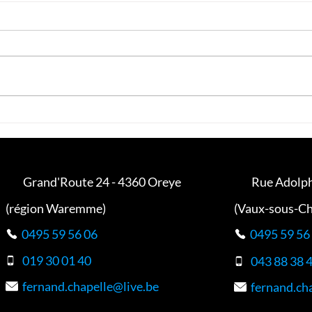
Les avantages cachés des
La pe
pergolas bioclimatiques pour
l’all
votre maison
desig
Grand'Route 24 - 4360 Oreye
Rue Adolp
(région Waremme)
(Vaux-sous-C
0495 59 56 06
0495 59 56
019 30 01 40
043 88 38 
fernand.chapelle@live.be
fernand.ch