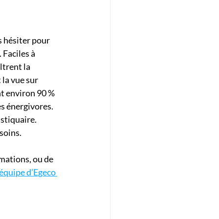
 hésiter pour 
 Faciles à 
trent la 
la vue sur 
nt environ 90 % 
s énergivores. 
stiquaire. 
soins.
mations, ou de 
l’équipe d’Egeco 