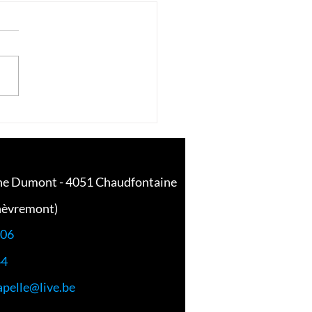
rgola bioclimatique :
iance parfaite entre
n et fonctionnalité
he Dumont - 4051 Chaudfontaine
hèvremont)
 06
44
apelle@live.be