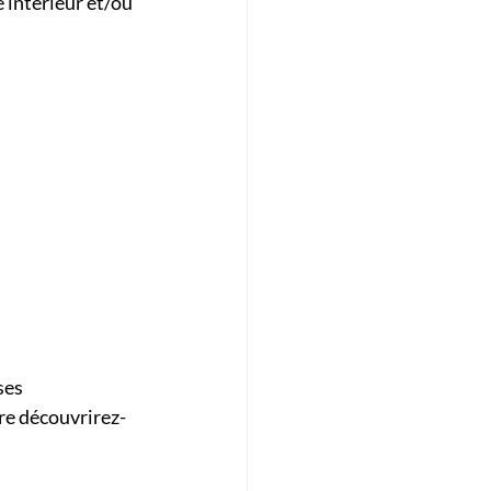
intérieur et/ou 
ses 
re découvrirez-